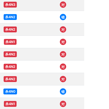
杀4N3
对
杀4N2
错
杀4N2
对
杀4N1
对
杀4N2
对
杀4N2
对
杀4N2
对
杀4N0
错
杀4N1
对