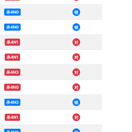
杀4N0
错
杀4N0
错
杀4N1
对
杀4N1
对
杀4N3
对
杀4N0
对
杀4N3
错
杀4N1
对