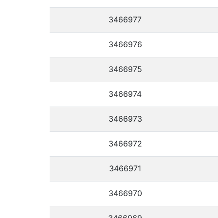
3466977
3466976
3466975
3466974
3466973
3466972
3466971
3466970