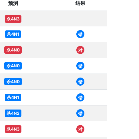
预测
结果
杀4N3
杀4N1
错
杀4N0
对
杀4N0
错
杀4N0
错
杀4N1
错
杀4N2
错
杀4N3
对