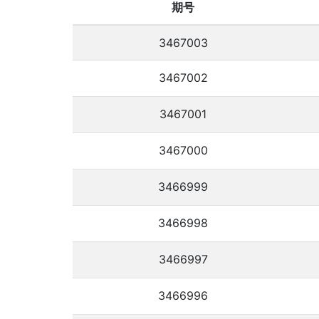
期号
3467003
3467002
3467001
3467000
3466999
3466998
3466997
3466996