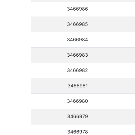
3466986
3466985
3466984
3466983
3466982
3466981
3466980
3466979
3466978