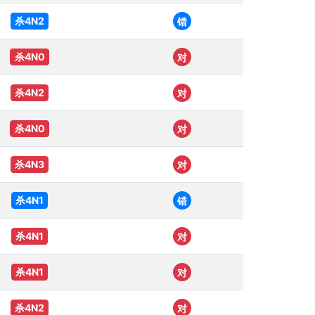
杀4N2
错
杀4N0
对
杀4N2
对
杀4N0
对
杀4N3
对
杀4N1
错
杀4N1
对
杀4N1
对
杀4N2
对