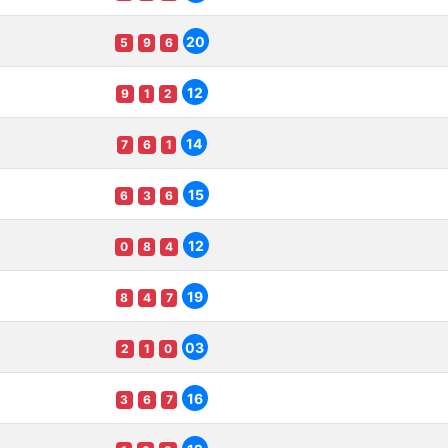
20
5
9
6
12
9
1
2
14
7
6
1
15
6
3
6
12
0
8
4
19
8
4
7
03
2
1
0
16
3
6
7