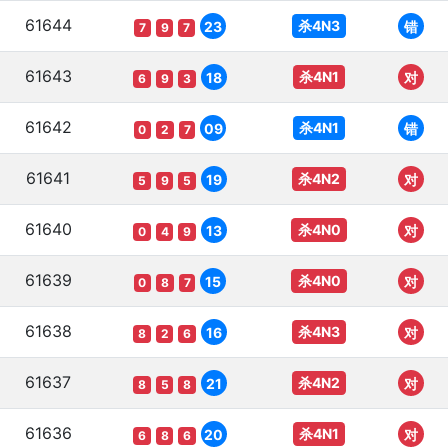
61644
杀4N3
23
错
7
9
7
61643
杀4N1
18
对
6
9
3
61642
杀4N1
09
错
0
2
7
61641
杀4N2
19
对
5
9
5
61640
杀4N0
13
对
0
4
9
61639
杀4N0
15
对
0
8
7
61638
杀4N3
16
对
8
2
6
61637
杀4N2
21
对
8
5
8
61636
杀4N1
20
对
6
8
6