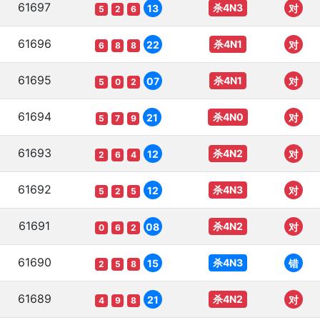
61697
杀4N3
13
对
5
2
6
61696
杀4N1
22
对
6
8
8
61695
杀4N1
07
对
5
0
2
61694
杀4N0
21
对
5
7
9
61693
杀4N2
12
对
2
6
4
61692
杀4N3
12
对
5
2
5
61691
杀4N2
08
对
0
6
2
61690
杀4N3
15
错
2
5
8
61689
杀4N2
21
对
4
9
8