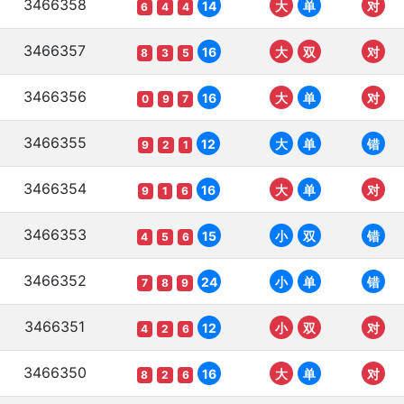
3466358
14
大
单
对
6
4
4
3466357
16
大
双
对
8
3
5
3466356
16
大
单
对
0
9
7
3466355
12
大
单
错
9
2
1
3466354
16
大
单
对
9
1
6
3466353
15
小
双
错
4
5
6
3466352
24
小
单
错
7
8
9
3466351
12
小
双
对
4
2
6
3466350
16
大
单
对
8
2
6