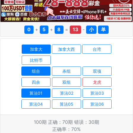
0
+
5
+
8
=
13
-
小
单
加拿大
加拿大西
台湾
比特币
组合
杀组
双项
四余
双组
龙虎
算法01
算法02
算法03
算法04
算法05
算法06
100
期 正确：
70
期 错误：
30
期
正确率：
70
%