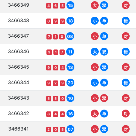
3466349
15
大
双
对
4
6
5
3466348
18
小
单
错
0
9
9
3466347
08
小
单
对
7
1
0
3466346
11
大
双
错
3
1
7
3466345
13
小
双
对
9
0
4
3466344
20
小
单
错
9
2
9
3466343
10
小
双
对
5
5
0
3466342
16
大
单
对
8
4
4
3466341
07
小
双
对
2
0
5