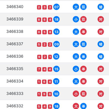
3466340
07
大
双
错
2
3
2
3466339
18
小
双
对
8
6
4
3466338
13
大
单
对
0
5
8
3466337
09
大
双
错
5
2
2
3466336
12
大
单
错
9
2
1
3466335
15
小
单
对
7
4
4
3466334
11
大
单
对
1
6
4
3466333
10
小
双
对
1
9
0
3466332
18
大
单
对
5
4
9