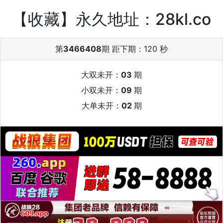
【收藏】永久地址：28kl.co
第
3466408
期 距下期：
120 秒
大双未开：
03
期
小双未开：
09
期
大单未开：
02
期