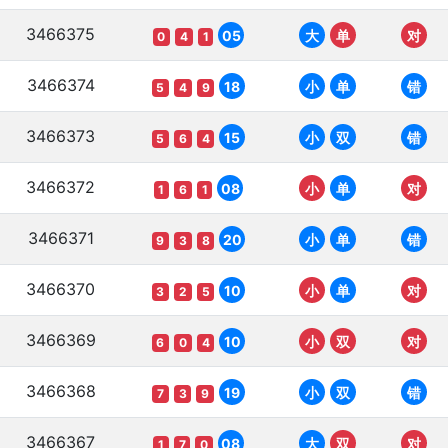
3466375
05
大
单
对
0
4
1
3466374
18
小
单
错
5
4
9
3466373
15
小
双
错
5
6
4
3466372
08
小
单
对
1
6
1
3466371
20
小
单
错
9
3
8
3466370
10
小
单
对
3
2
5
3466369
10
小
双
对
6
0
4
3466368
19
小
双
错
7
3
9
3466367
08
大
双
对
1
7
0