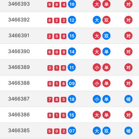
3466393
19
大
单
对
9
6
4
3466392
12
大
双
对
8
2
2
3466391
15
大
双
对
2
5
8
3466390
14
大
单
对
6
0
8
3466389
11
小
单
对
2
1
8
3466388
09
小
单
对
0
1
8
3466387
18
小
单
错
7
8
3
3466386
15
大
单
对
9
1
5
3466385
07
大
双
错
5
0
2