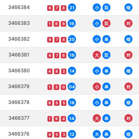
3466384
21
小
双
错
6
7
8
3466383
16
小
双
对
1
6
9
3466382
20
小
单
错
9
7
4
3466381
19
大
双
对
6
7
6
3466380
14
小
单
错
4
8
2
3466379
04
小
单
对
1
3
0
3466378
18
小
单
错
8
5
5
3466377
14
大
单
对
1
9
4
3466376
12
大
单
错
4
5
3